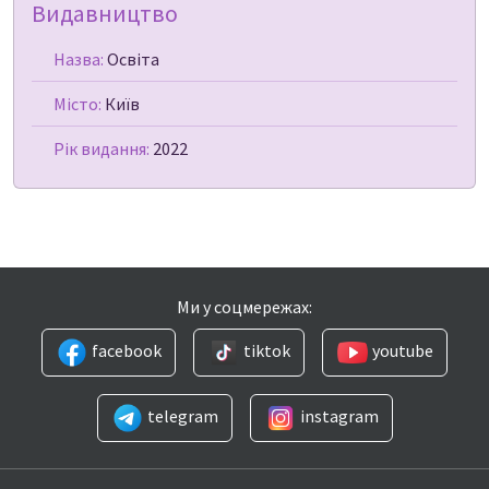
Видавництво
Назва:
Освіта
Місто:
Київ
Рік видання:
2022
Ми у соцмережах:
facebook
tiktok
youtube
telegram
instagram