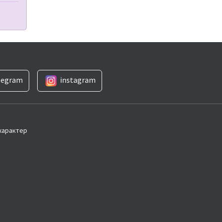
legram
instagram
 характер