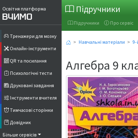
Підручники
Освітня платформа
Підручники
Про сервіс
Тренажери для мозку
Навчальні матеріали
9-
Онлайн-інструменти
Алгебра 9 кл
QR та посилання
Психологічні тести
Друковані завдання
Інструменти вчителя
Тимчасові сторінки
Довідник
Більше сервісів