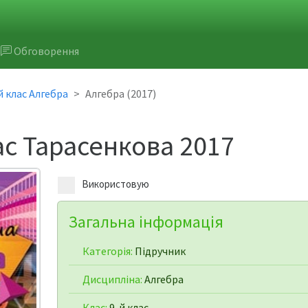
Обговорення
й клас Алгебра
Алгебра (2017)
ас Тарасенкова 2017
Використовую
Загальна інформація
Категорія:
Підручник
Дисципліна:
Алгебра
Клас:
9-й клас