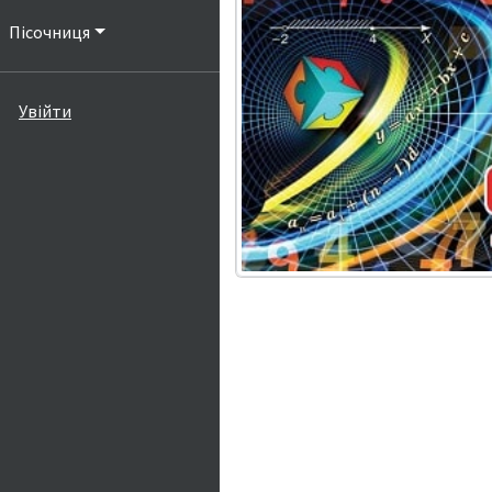
Пісочниця
Увійти