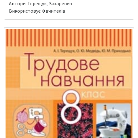
Автори: Терещук, Захаревич
Використовує:
0
вчителів