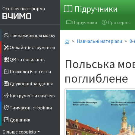
Підручники
Освітня платформа
Підручники
Про сервіс
Тренажери для мозку
Навчальні матеріали
8-
Онлайн-інструменти
Польська мов
QR та посилання
Психологічні тести
поглиблене
Друковані завдання
Інструменти вчителя
Тимчасові сторінки
Довідник
Більше сервісів