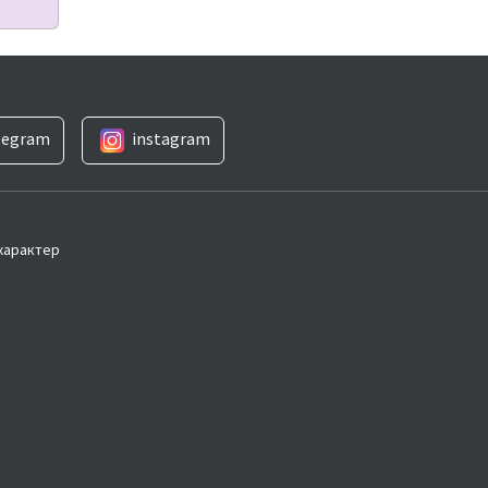
legram
instagram
 характер