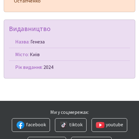
Остапченко
Видавництво
Назва:
Генеза
Місто:
Київ
Рік видання:
2024
Ми у соцмережах:
facebook
tiktok
youtube