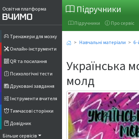
Підручники
Освітня платформа
Підручники
Про сервіс
Тренажери для мозку
Навчальні матеріали
6-
Онлайн-інструменти
Українська м
QR та посилання
Психологічні тести
молд
Друковані завдання
Інструменти вчителя
Тимчасові сторінки
Довідник
Більше сервісів