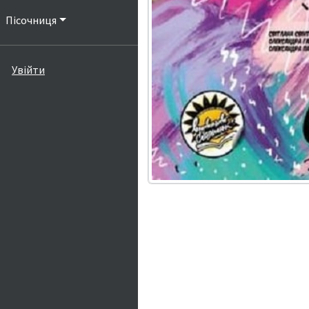
Пісочниця
Увійти