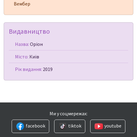
Вембер
Видавництво
Назва:
Оріон
Місто:
Київ
Рік видання:
2019
Ми у соцмережах:
facebook
tiktok
youtube