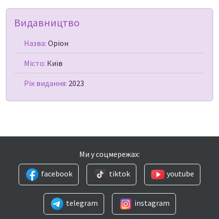
Видавництво
Назва:
Оріон
Місто:
Київ
Рік видання:
2023
Ми у соцмережах:
facebook
tiktok
youtube
telegram
instagram