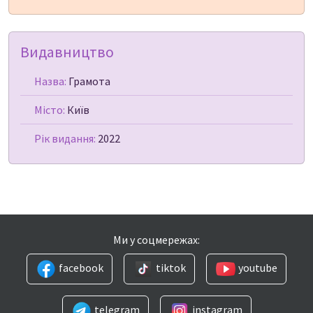
Видавництво
Назва:
Грамота
Місто:
Київ
Рік видання:
2022
Ми у соцмережах:
facebook
tiktok
youtube
telegram
instagram