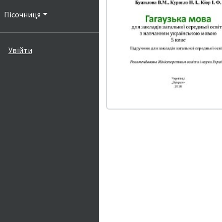
Пісочниця
Увійти