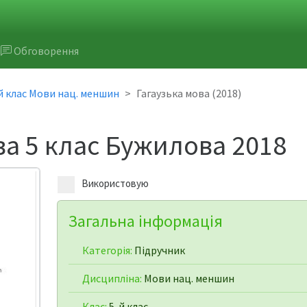
Обговорення
й клас Мови нац. меншин
Гагаузька мова (2018)
ва 5 клас Бужилова 2018
Використовую
Загальна інформація
Категорія:
Підручник
Дисципліна:
Мови нац. меншин
Клас:
5-й клас