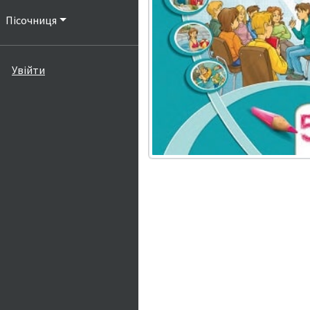
Пісочниця
Увійти