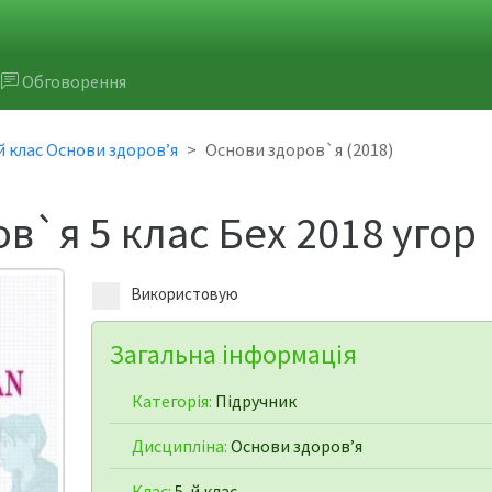
Обговорення
й клас Основи здоров’я
Основи здоров`я (2018)
в`я 5 клас Бех 2018 угор
Використовую
Загальна інформація
Категорія:
Підручник
Дисципліна:
Основи здоров’я
Клас:
5-й клас