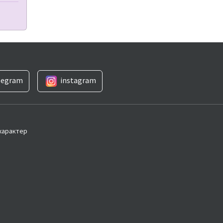
legram
instagram
 характер