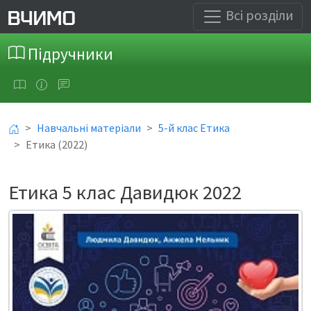
Всі розділи
Підручники
Навчальні матеріали
5-й клас Етика
Етика (2022)
Етика 5 клас Давидюк 2022