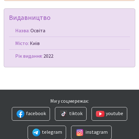
Видавництво
Назва:
Освіта
Місто:
Київ
Рік видання:
2022
Ми у соцмережах:
facebook
tiktok
youtube
telegram
instagram