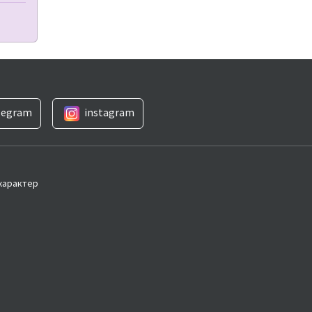
legram
instagram
 характер