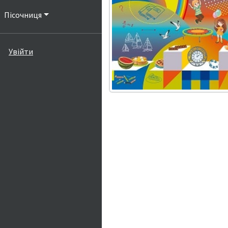
Пісочниця
Увійти