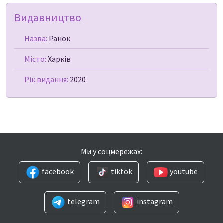
Видавництво
Назва:
Ранок
Місто:
Харків
Рік видання:
2020
Ми у соцмережах:
facebook
tiktok
youtube
telegram
instagram