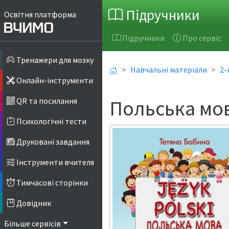
Підручники
Освітня платформа
Підручники
Про сервіс
Тренажери для мозку
Навчальні матеріали
2-
Онлайн-інструменти
Польська мов
QR та посилання
Психологічні тести
Друковані завдання
Інструменти вчителя
Тимчасові сторінки
Довідник
Більше сервісів