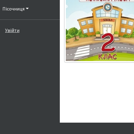
Пісочниця
Увійти