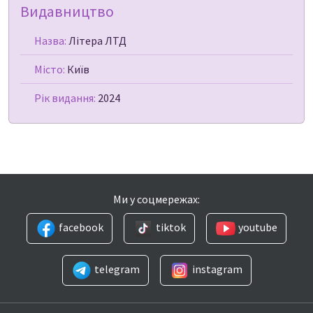
Видавництво
Назва:
Літера ЛТД
Місто:
Київ
Рік видання:
2024
Ми у соцмережах:
facebook
tiktok
youtube
telegram
instagram