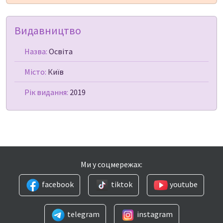
Видавництво
Назва:
Освіта
Місто:
Київ
Рік видання:
2019
Ми у соцмережах:
facebook
tiktok
youtube
telegram
instagram