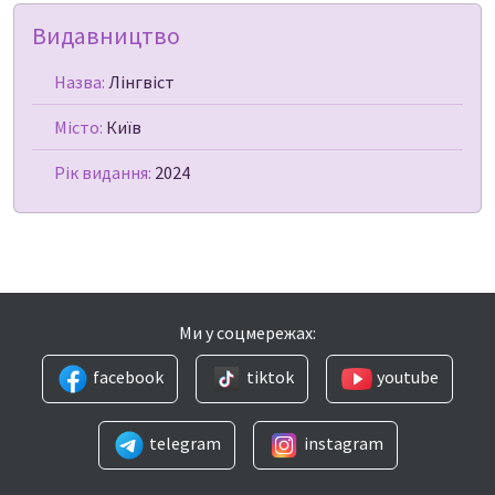
Видавництво
Назва:
Лінгвіст
Місто:
Київ
Рік видання:
2024
Ми у соцмережах:
facebook
tiktok
youtube
telegram
instagram