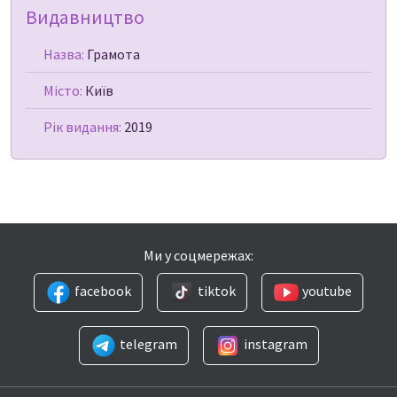
Видавництво
Назва:
Грамота
Місто:
Київ
Рік видання:
2019
Ми у соцмережах:
facebook
tiktok
youtube
telegram
instagram