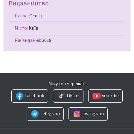
Видавництво
Назва:
Освіта
Місто:
Київ
Рік видання:
2019
Ми у соцмережах:
facebook
tiktok
youtube
telegram
instagram