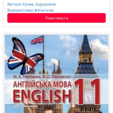
Автори: Кучма, Задорожна
Використовує:
0
вчителів
Переглянути