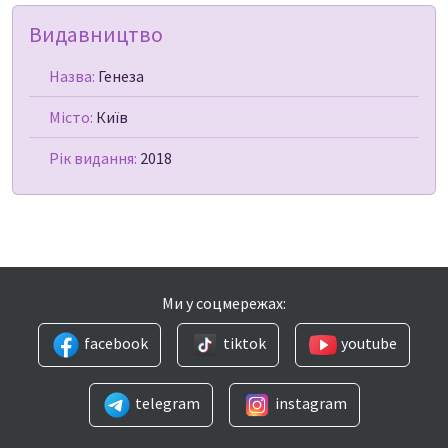
Видавництво
Назва:
Генеза
Місто:
Київ
Рік видання:
2018
Ми у соцмережах:
facebook
tiktok
youtube
telegram
instagram