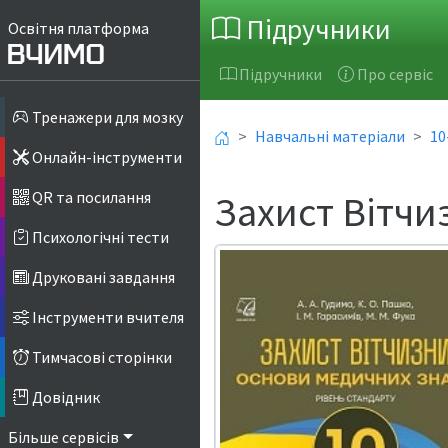
Підручники
Освітня платформа
Підручники
Про сервіс
Тренажери для мозку
Навчальні матеріали
10
Онлайн-інструменти
Захист Вітчи
QR та посилання
Психологічні тести
Друковані завдання
Інструменти вчителя
Тимчасові сторінки
Довідник
Більше сервісів