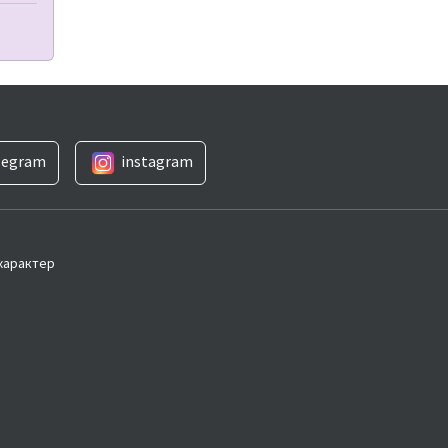
legram
instagram
 характер