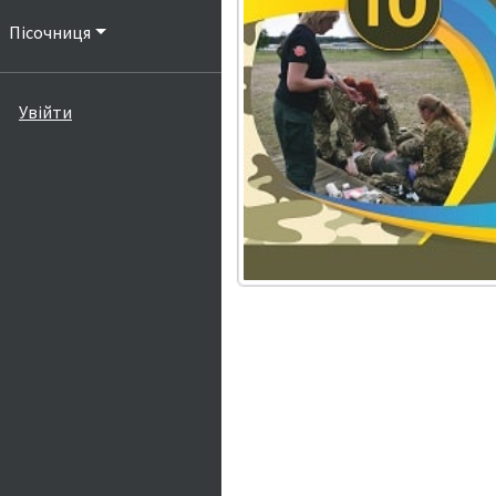
Пісочниця
Увійти