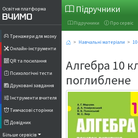
Підручники
Освітня платформа
Підручники
Про сервіс
Тренажери для мозку
Навчальні матеріали
10
Онлайн-інструменти
Алгебра 10 к
QR та посилання
Психологічні тести
поглиблене
Друковані завдання
Інструменти вчителя
Тимчасові сторінки
Довідник
Більше сервісів