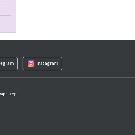
legram
instagram
 характер