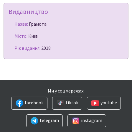
Видавництво
Назва:
Грамота
Місто:
Київ
Рік видання:
2018
Ми у соцмережах:
facebook
tiktok
youtube
telegram
instagram