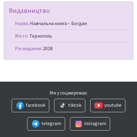
Видавництво
Назва:
Навчальна книга – Богдан
Місто:
Тернопіль
Рік видання:
2018
Ми у соцмережах:
facebook
tiktok
youtube
telegram
instagram