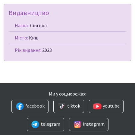
Видавництво
Назва:
Лінгвіст
Місто:
Київ
Рік видання:
2023
Ми у соцмережах:
facebook
tiktok
youtube
telegram
instagram