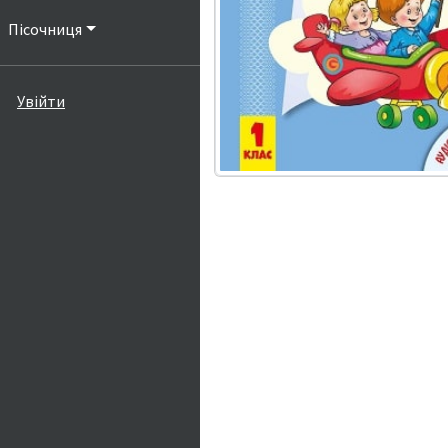
Пісочниця
Увійти