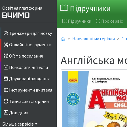
Підручники
Освітня платформа
Підручники
Про сервіс
Тренажери для мозку
Навчальні матеріали
1-
Онлайн-інструменти
Англійська м
QR та посилання
Психологічні тести
Друковані завдання
Інструменти вчителя
Тимчасові сторінки
Довідник
Більше сервісів