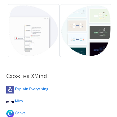
Схожі на XMind
Explain Everything
Miro
Canva