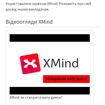
Користувалися сервісом XMind? Розкажіть про свій
досвід іншим викладачам.
Відеоогляди XMind
XMind: як створити мапу думок?